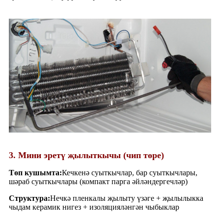
3. Мини эретү җылыткычы (чип төре)
Төп кушымта:
Кечкенә суыткычлар, бар суыткычлары,
шәраб суыткычлары (компакт парга әйләндергечләр)
Структура:
Нечкә пленкалы җылыту үзәге + җылылыкка
чыдам керамик нигез + изоляцияләнгән чыбыклар