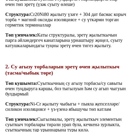
өчен төп эретү (үзәк суыту өлеше)
Структура:
Cr20Ni80 җылыту үзәге + 304 дат басмас корыч
торба + магний оксиды изоляциясе + су үткәрми торган
герметик терминаллар
Төп үзенчәлек:
Каты структуралы, эретү җылыткычын
парга әйләндергеч канатларына урнаштыру җиңел, суыту
катушкаларындагы туңны эретү өчен тигез җылыту.
2. Су агызу торбаларын эретү өчен җылыткыч
(тасма/чыбык төре)
Төп кушымта:
Суыткычның су агызу торбасы/су савыты
өчен туңдыруга каршы, боз тыгылуын һәм су агып чыгуын
булдырмый
Структура:
Ni-Cr җылыту чыбыгы + пыяла җепселләре/
силикон изоляциясе + үз-үзенә ябышучы төп катлам
Төп үзенчәлек:
Сыгылмалы, эретү җылыткыч элементын
суыткыч торбалары тирәли урап була, кечкенә зурлыкта,
суыткычның тар урыннарына туры килә.