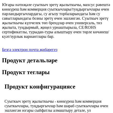
Югары нәтиҗәле суыткыч эретү җылыткычы, махсус рәвештә
көнкүреш һәм коммерция суыткычлары/туңдыргычлары өчен
парландыргычлардагы, су агызу торбаларындагы һәм су
савытларындагы бозны эретү өчен эшләнгән. Суыткыч эретү
җылыткычы күпчелек төп брендлар өчен универсаль, тиз
җылыта, туңдырмый, җиңел урнаштырыла, CE/ROHS
сертификатлы, турыдан-туры алыштыру өчен төрле көчәнеш/
куәт/зурлык вариантлары бар.
Безгә электрон почта җибәрегез
Продукт детальләре
Продукт теглары
Продукт конфигурациясе
Суыткыч эретү җылыткычы - көнкүреш һәм коммерция
суыткычлары, туңдыргычлар һәм шәраб суыткычлары өчен
эшләнгән югары сыйфатлы алмаштыру детале, ул