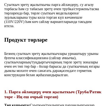
Суыткыч эретү җылыткычы парга әйләндерү, су агызу
торбасы һәм су табасын эретү өчен трубка/стержень/тасма
төрләрендә бар, төрле суыткыч модельләренә/
зурлыкларына туры килә торган күп көчәнешле
(110V/220V) һәм көч сайлау вариантларында тәкъдим
ителә.
Продукт төрләре
Безнең суыткыч эретү җылыткычлары урнаштыру урыны
буенча классификацияләнә (сайлау ачкычы),
суыткычларның/туңдыргычларның төрле эретү зоналары
өчен өч төп төр бар - болар барысы да суыткычның югары
дымлы мохите өчен сәнәгать дәрәҗәсендәге герметик
конструкция белән җиһазландырылган.
1. Парга әйләндерү өчен җылыткыч (Труба/Ратик
төре - Иң еш очрый торган)
Төп кушымта:
Суыткыч/туңдыргыч парландыргычлар