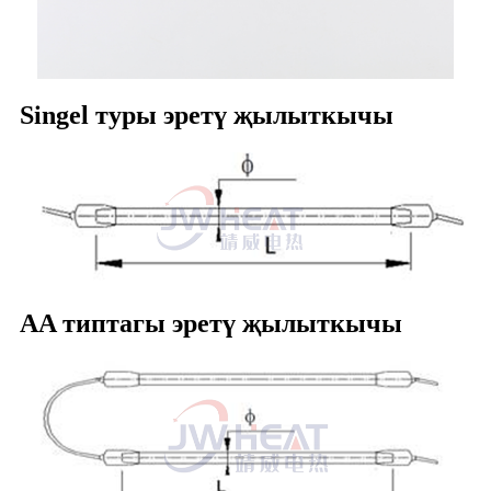
Singel туры эретү җылыткычы
AA типтагы эретү җылыткычы