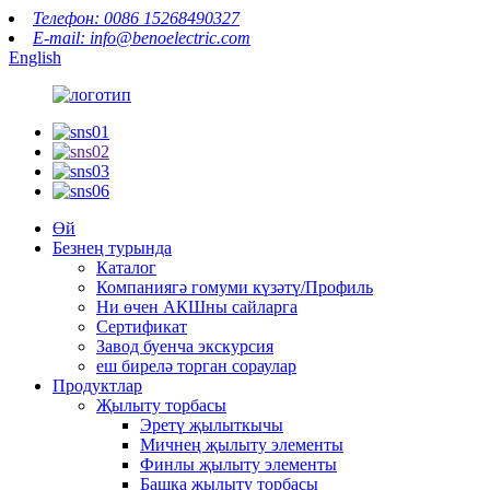
Телефон: 0086 15268490327
E-mail: info@benoelectric.com
English
Өй
Безнең турында
Каталог
Компаниягә гомуми күзәтү/Профиль
Ни өчен АКШны сайларга
Сертификат
Завод буенча экскурсия
еш бирелә торган сораулар
Продуктлар
Җылыту торбасы
Эретү җылыткычы
Мичнең җылыту элементы
Финлы җылыту элементы
Башка җылыту торбасы