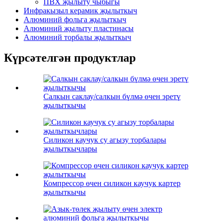
ПВХ җылыту чыбыгы
Инфракызыл керамик җылыткыч
Алюминий фольга җылыткыч
Алюминий җылыту пластинасы
Алюминий торбалы җылыткыч
Күрсәтелгән продуктлар
Салкын саклау/салкын бүлмә өчен эретү
җылыткычы
Силикон каучук су агызу торбалары
җылыткычлары
Компрессор өчен силикон каучук картер
җылыткычы