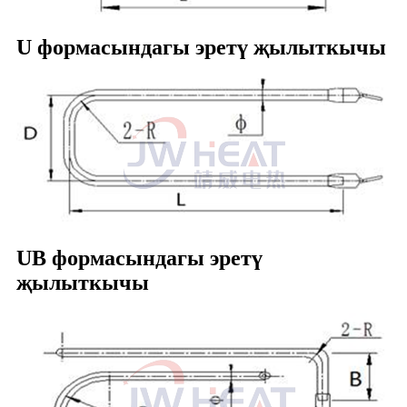
U формасындагы эретү җылыткычы
UB формасындагы эретү
җылыткычы