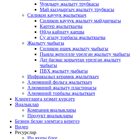
Чумдыру җылыту трубкасы
Май кыздыргыч җылыту трубкасы
Силикон каучук җылыткыч
Силикон каучук җылыту мәйданчыгы
Картер җылыткычы
Өйдә кайнату каешы
Су агызу торбасы җылыткычы
Җылыту чыбыгы
Силикон ишек җылыту чыбыгы
Пыяла җепселле үрелгән җылыту чыбыгы
Дат басмас корычтан үрелгән җылыту
чыбыгы
ПВХ җылыту чыбыгы
Инфракызыл керамик җылыткыч
Алюминий фольга җылыткыч
Алюминий җылыту пластинасы
Алюминий торбалы җылыткыч
Клиентларга хезмәт күрсәтү
Яңалыклар
Компания яңалыклары
Продукт яңалыклары
Безнең белән элемтәгә керегез
Видео
Ресурслар
Иң яхшы блог