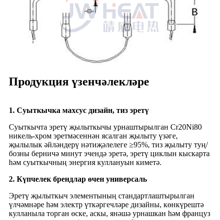
Продукция үзенчәлекләре
1. Суыткычка махсус дизайн, тиз эретү
Суыткычта эретү җылыткычы урнаштырылган Cr20Ni80
никель-хром эретмәсеннән ясалган җылыту үзәге,
җылылык әйләндерү нәтиҗәлелеге ≥95%, тиз җылыту туң/
бозны берничә минут эчендә эретә, эретү циклын кыскарта
һәм суыткычның энергия куллануын киметә.
2. Күпчелек брендлар өчен универсаль
Эретү җылыткыч элементының стандартлаштырылган
үлчәмнәре һәм электр үткәргечләре дизайны, көнкүрештә
кулланыла торган өске, аскы, янәшә урнашкан һәм француз