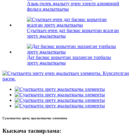
Азык-төлек җылыту өчен электр алюминий
фольга җылыткычы
Суыткыч өчен дат басмас корычтан ясалган
эретү җылыткычы
Дат басмас корычтан эшләнгән торбалы
эретү җылыткычы
Суыткычта эретү җылыткычы элементы
Кыскача тасвирлама: