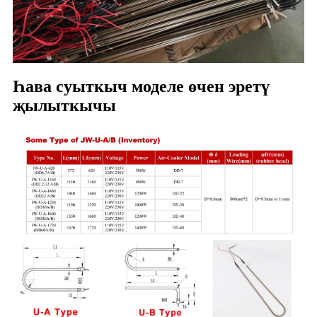
Һава суыткыч моделе өчен эретү
җылыткычы