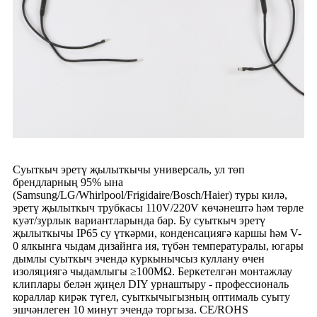
Суыткыч эретү җылыткычы универсаль, ул төп
брендларның 95% ына
(Samsung/LG/Whirlpool/Frigidaire/Bosch/Haier) туры килә,
эретү җылыткыч трубкасы 110V/220V көчәнештә һәм төрле
куәт/зурлык вариантларында бар. Бу суыткыч эретү
җылыткычы IP65 су үткәрми, конденсациягә каршы һәм V-
0 ялкынга чыдам дизайнга ия, түбән температуралы, югары
дымлы суыткыч эчендә куркынычсыз куллану өчен
изоляциягә чыдамлыгы ≥100MΩ. Беркетелгән монтажлау
клиплары белән җиңел DIY урнаштыру - профессиональ
кораллар кирәк түгел, суыткычыгызның оптималь суыту
эшчәнлеген 10 минут эчендә торгыза. CE/ROHS