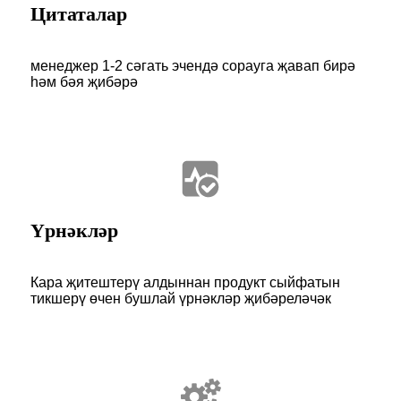
Цитаталар
менеджер 1-2 сәгать эчендә сорауга җавап бирә
һәм бәя җибәрә
Үрнәкләр
Кара җитештерү алдыннан продукт сыйфатын
тикшерү өчен бушлай үрнәкләр җибәреләчәк