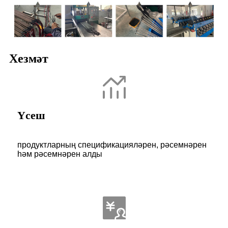
Хезмәт
Үсеш
продуктларның спецификацияләрен, рәсемнәрен
һәм рәсемнәрен алды