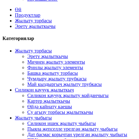
Өй
Продуктлар
Җылыту торбасы
Эретү җылыткычы
Категорияләр
Җылыту торбасы
Эретү җылыткычы
Мичнең җылыту элементы
Финлы җылыту элементы
Башка җылыту торбасы
Чумдыру җылыту трубкасы
Май кыздыргыч җылыту трубкасы
Силикон каучук җылыткыч
Силикон каучук җылыту мәйданчыгы
Картер җылыткычы
Өйдә кайнату каешы
Су агызу торбасы җылыткычы
Җылыту чыбыгы
Силикон ишек җылыту чыбыгы
Пыяла җепселле үрелгән җылыту чыбыгы
Дат басмас корычтан үрелгән җылыту чыбыгы