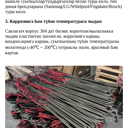
ишекле суыткычлар/туңдыргычлар белән туры килә, төп
дөнья брендларына (Samsung/LG/Whirlpool/Frigidaire/Bosch)
туры килә.
3. Коррозиягә һәм түбән температурага чыдам
Саклагыч корпус 304 дат басмас корычтан/җылылыкка
чыдам пластиктан эшләнгән, коррозиягә каршы,
конденсациягә каршы, суыткычның түбән температуралы
мохитендә (-40℃ ~ 200℃) тотрыклы эшли, ярылмый һәм
картая.