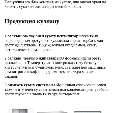
Төп үзенчәлек:
Бик компакт, аз куәтле, чикләнгән урынлы
кечкенә суыткыч җиһазлары өчен бик яхшы
Продукция куллану
1.
салкын саклау өчен суыту вентиляторы:
суыткыч
парландыргыч эретү өчен кулланыла торган торбасыман
эретү җылыткычы, туңу җыелуын булдырмый, суыту
нәтиҗәлелегенә тәэсир итә;
2.
салкын чылбыр җиһазлары:
U формасындагы эретү
җылыткычы Температураны контрольдә тоту бозылуына
китерүче туңуны булдырмас өчен, суыткыч йөк машинасы
һәм витрина шкафының даими температура мохитен
саклый;
3.
сәнәгать суыту системасы:
Җиһазның өзлексез эшләвен
тәэмин итү өчен су савытының яки ​​конденсаторның төбенә
эретү трубкалы җылыткыч урнаштырылган.