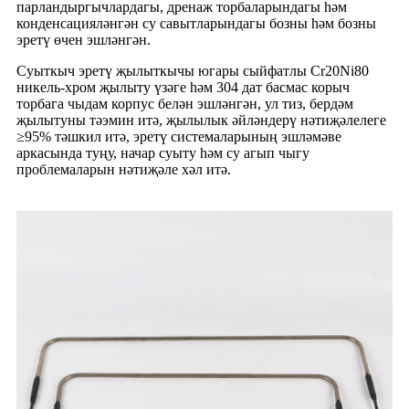
парландыргычлардагы, дренаж торбаларындагы һәм
конденсацияләнгән су савытларындагы бозны һәм бозны
эретү өчен эшләнгән.
Суыткыч эретү җылыткычы югары сыйфатлы Cr20Ni80
никель-хром җылыту үзәге һәм 304 дат басмас корыч
торбага чыдам корпус белән эшләнгән, ул тиз, бердәм
җылытуны тәэмин итә, җылылык әйләндерү нәтиҗәлелеге
≥95% тәшкил итә, эретү системаларының эшләмәве
аркасында туңу, начар суыту һәм су агып чыгу
проблемаларын нәтиҗәле хәл итә.