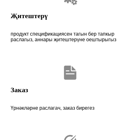
Җитештерү
продукт спецификациясен тагын бер тапкыр
раслагыз, аннары җитештерүне оештырыгыз
Заказ
Үрнәкләрне раслагач, заказ бирегез