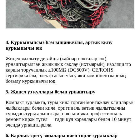
4. Куркынычсыз һәм ышанычлы, артык кызу
куркынычы юк
Җиңел җылыту дизайны (кайнар нокталар юк),
урнаштырылган җылылык саклау (ихтыярый), изоляциягә
каршы торучанлык ≥100MΩ (DC500V), CE/ROHS
сертификатлы, электр агып чыгу яки компонентларның
бозылу куркынычы юк.
5. Җиңел үз куллары белән урнаштыру
Компакт зурлыкта, туры килә торган монтажлау клиплары/
чыбыклары белән килә, оригиналь ватык җылыткычны
турыдан-туры алыштыра, паяльни яки профессиональ
ремонт кирәк түгел — гади кул кораллары белән 10 минут
эчендә урнаштырыла.
6. Барлык эретү зоналары өчен төрле зурлыклар