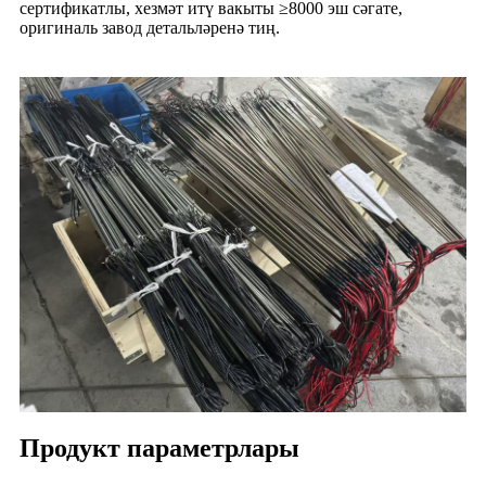
сертификатлы, хезмәт итү вакыты ≥8000 эш сәгате,
оригиналь завод детальләренә тиң.
Продукт параметрлары