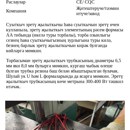
Раслаулар
CE/ CQC
Җитештерүче/тәэмин
Компания
итүче/завод
Суыткыч эретү җылыткычы һава суыткычын эретү өчен
кулланыла, эретү җылыткыч элементының рәсем формасы
AA тибында (икелә туры торбалы), торба озынлыгы
сезнең һава суыткычыгызның зурлыгына туры килә,
безнең барлык эретү җылыткычын кирәк булганда
көйләргә мөмкин.
Торбасыман эретү җылыткыч трубкасының диаметры 6,5
мм яки 8,0 мм булырга мөмкин, кургаш чыбык өлеше
булган трубка резина баш белән ябыштырылган булачак.
Шулай ук ​​U һәм L формаларында да ясарга мөмкин. Эретү
җылыткыч трубкасының көче метрына 300-400 Вт тәшкил
итәчәк.