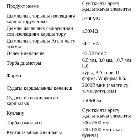
Суыткычта эретү
Продукт исеме
җылыткычы элементы
Дымлылык торышы изоляциягә
≥200MΩ
каршы торучанлык
Дымлы җылылык сынауыннан
≥30MΩ
соң изоляциягә каршы тору
Дымлылык торышы Агып чыгу
≤0.1 мА
агымы
Өслек йөкләнеше
≤3.5Вт/см2
6.5 мм, 8.0 мм, 10.7 мм
Торба диаметры
һ.б.
туры, AA төре, U
Форма
форма, W форма һ.б.
2000В/мин (гадәти су
Судагы каршылыклы көчәнеш
температурасы)
Судагы изоляцияләнгән
750МОм
каршылык
Суыткычта эретү
Куллану
җылыткычы элементы
Торба озынлыгы
300-7500 мм
700-1000 мм (заказ
Кургаш чыбык озынлыгы
буенча)