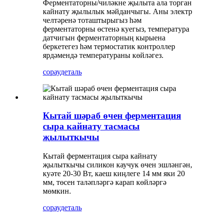
Ферментаторны/чиләкне җылыта ала торган
кайнату җылылык мәйданчыгы. Аны электр
челтәренә тоташтырыгыз һәм
ферментаторны өстенә куегыз, температура
датчигын ферментаторның кырыена
беркетегез һәм термостатик контроллер
ярдәмендә температураны көйләгез.
сорау
деталь
Кытай шәраб өчен ферментация
сыра кайнату тасмасы
җылыткычы
Кытай ферментация сыра кайнату
җылыткычы силикон каучук өчен эшләнгән,
куәте 20-30 Вт, каеш киңлеге 14 мм яки 20
мм, төсен таләпләргә карап көйләргә
мөмкин.
сорау
деталь