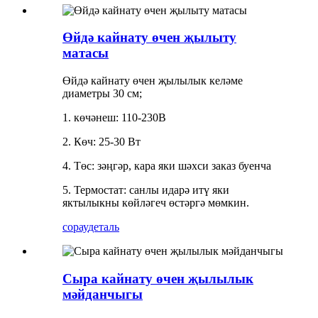
Өйдә кайнату өчен җылыту
матасы
Өйдә кайнату өчен җылылык келәме
диаметры 30 см;
1. көчәнеш: 110-230В
2. Көч: 25-30 Вт
4. Төс: зәңгәр, кара яки шәхси заказ буенча
5. Термостат: санлы идарә итү яки
яктылыкны көйләгеч өстәргә мөмкин.
сорау
деталь
Сыра кайнату өчен җылылык
мәйданчыгы