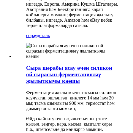
нигездә, Европа, Америка Кушма Штатлары,
Австралия һәм Бөекбританиягә карап
көйләнергә мөмкин; ферментация җылыту
билбавы, нигездә, Amazon һәм eBay кебек
төрле платформаларда сатыла.
сорау
деталь
Сыра шәрабы ясау өчен силикон
өй сырасын ферментацияләү
җылыткычы каешы
Ферментация җылыткычы тасмасы силикон
каучуктан эшләнгән, киңлеге 14 мм һәм 20
мм; тасма озынлыгы 900 мм, термостат һәм
диммер өстәргә мөмкин;
Өйдә кайнату өчен җылыткычның төсе
кызыл, зәңгәр, кара, кызыл, кызгылт сары
һ.б., штепсельне дә көйләргә мөмкин.