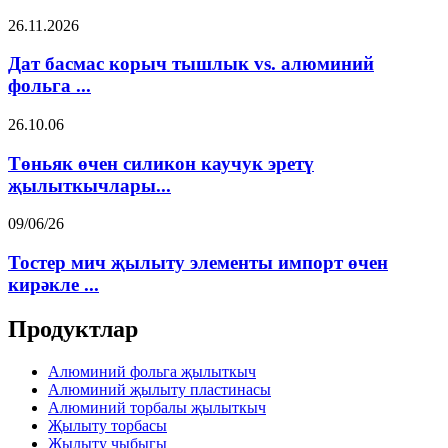
26.11.2026
Дат басмас корыч тышлык vs. алюминий
фольга ...
26.10.06
Төньяк өчен силикон каучук эретү
җылыткычлары...
09/06/26
Тостер мич җылыту элементы импорт өчен
кирәкле ...
Продуктлар
Алюминий фольга җылыткыч
Алюминий җылыту пластинасы
Алюминий торбалы җылыткыч
Җылыту торбасы
Җылыту чыбыгы