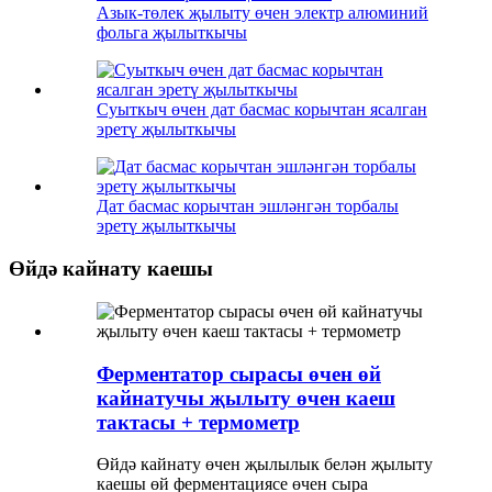
Азык-төлек җылыту өчен электр алюминий
фольга җылыткычы
Суыткыч өчен дат басмас корычтан ясалган
эретү җылыткычы
Дат басмас корычтан эшләнгән торбалы
эретү җылыткычы
Өйдә кайнату каешы
Ферментатор сырасы өчен өй
кайнатучы җылыту өчен каеш
тактасы + термометр
Өйдә кайнату өчен җылылык белән җылыту
каешы өй ферментациясе өчен сыра