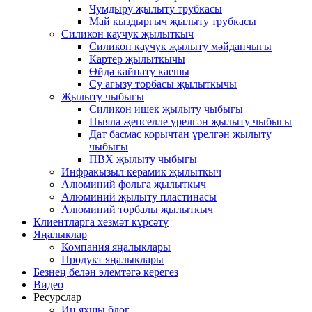
Чумдыру җылыту трубкасы
Май кыздыргыч җылыту трубкасы
Силикон каучук җылыткыч
Силикон каучук җылыту мәйданчыгы
Картер җылыткычы
Өйдә кайнату каешы
Су агызу торбасы җылыткычы
Җылыту чыбыгы
Силикон ишек җылыту чыбыгы
Пыяла җепселле үрелгән җылыту чыбыгы
Дат басмас корычтан үрелгән җылыту
чыбыгы
ПВХ җылыту чыбыгы
Инфракызыл керамик җылыткыч
Алюминий фольга җылыткыч
Алюминий җылыту пластинасы
Алюминий торбалы җылыткыч
Клиентларга хезмәт күрсәтү
Яңалыклар
Компания яңалыклары
Продукт яңалыклары
Безнең белән элемтәгә керегез
Видео
Ресурслар
Иң яхшы блог