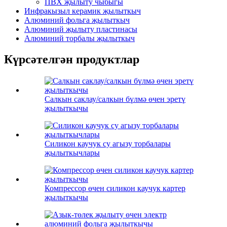
ПВХ җылыту чыбыгы
Инфракызыл керамик җылыткыч
Алюминий фольга җылыткыч
Алюминий җылыту пластинасы
Алюминий торбалы җылыткыч
Күрсәтелгән продуктлар
Салкын саклау/салкын бүлмә өчен эретү
җылыткычы
Силикон каучук су агызу торбалары
җылыткычлары
Компрессор өчен силикон каучук картер
җылыткычы