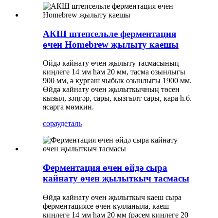
АКШ штепсельле ферментация
өчен Homebrew җылыту каешы
Өйдә кайнату өчен җылыту тасмасының
киңлеге 14 мм һәм 20 мм, тасма озынлыгы
900 мм, ә кургаш чыбык озынлыгы 1900 мм.
Өйдә кайнату өчен җылыткычның төсен
кызыл, зәңгәр, сары, кызгылт сары, кара һ.б.
ясарга мөмкин.
сорау
деталь
Ферментация өчен өйдә сыра
кайнату өчен җылыткыч тасмасы
Өйдә кайнату өчен җылыткыч каеш сыра
ферментациясе өчен кулланыла, каеш
киңлеге 14 мм һәм 20 мм (рәсем киңлеге 20