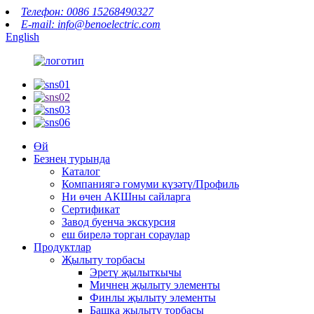
Телефон: 0086 15268490327
E-mail: info@benoelectric.com
English
Өй
Безнең турында
Каталог
Компаниягә гомуми күзәтү/Профиль
Ни өчен АКШны сайларга
Сертификат
Завод буенча экскурсия
еш бирелә торган сораулар
Продуктлар
Җылыту торбасы
Эретү җылыткычы
Мичнең җылыту элементы
Финлы җылыту элементы
Башка җылыту торбасы