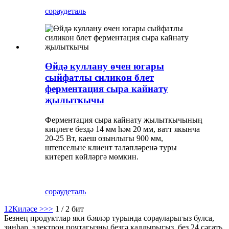
сорау
деталь
Өйдә куллану өчен югары
сыйфатлы силикон блет
ферментация сыра кайнату
җылыткычы
Ферментация сыра кайнату җылыткычының
киңлеге бездә 14 мм һәм 20 мм, ватт якынча
20-25 Вт, каеш озынлыгы 900 мм,
штепсельне клиент таләпләренә туры
китереп көйләргә мөмкин.
сорау
деталь
1
2
Киләсе >
>>
1 / 2 бит
Безнең продуктлар яки бәяләр турында сорауларыгыз булса,
зинһар, электрон почтагызны безгә калдырыгыз, без 24 сәгать