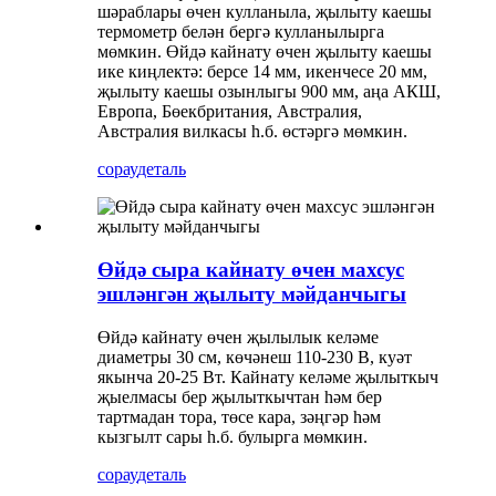
шәраблары өчен кулланыла, җылыту каешы
термометр белән бергә кулланылырга
мөмкин. Өйдә кайнату өчен җылыту каешы
ике киңлектә: берсе 14 мм, икенчесе 20 мм,
җылыту каешы озынлыгы 900 мм, аңа АКШ,
Европа, Бөекбритания, Австралия,
Австралия вилкасы һ.б. өстәргә мөмкин.
сорау
деталь
Өйдә сыра кайнату өчен махсус
эшләнгән җылыту мәйданчыгы
Өйдә кайнату өчен җылылык келәме
диаметры 30 см, көчәнеш 110-230 В, куәт
якынча 20-25 Вт. Кайнату келәме җылыткыч
җыелмасы бер җылыткычтан һәм бер
тартмадан тора, төсе кара, зәңгәр һәм
кызгылт сары һ.б. булырга мөмкин.
сорау
деталь