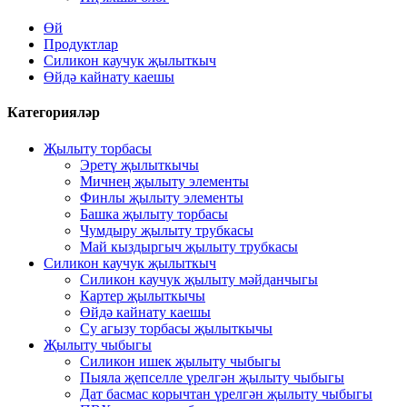
Өй
Продуктлар
Силикон каучук җылыткыч
Өйдә кайнату каешы
Категорияләр
Җылыту торбасы
Эретү җылыткычы
Мичнең җылыту элементы
Финлы җылыту элементы
Башка җылыту торбасы
Чумдыру җылыту трубкасы
Май кыздыргыч җылыту трубкасы
Силикон каучук җылыткыч
Силикон каучук җылыту мәйданчыгы
Картер җылыткычы
Өйдә кайнату каешы
Су агызу торбасы җылыткычы
Җылыту чыбыгы
Силикон ишек җылыту чыбыгы
Пыяла җепселле үрелгән җылыту чыбыгы
Дат басмас корычтан үрелгән җылыту чыбыгы