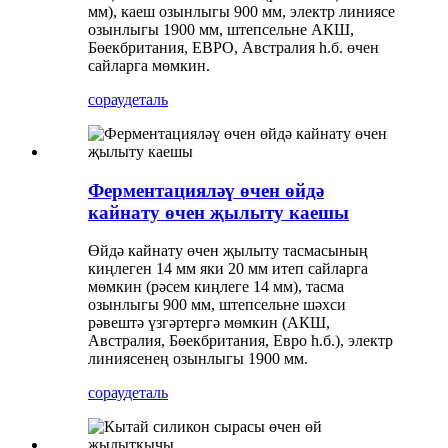
мм), каеш озынлыгы 900 мм, электр линиясе
озынлыгы 1900 мм, штепсельне АКШ,
Бөекбритания, ЕВРО, Австралия һ.б. өчен
сайларга мөмкин.
сорау
деталь
Ферментацияләү өчен өйдә
кайнату өчен җылыту каешы
Өйдә кайнату өчен җылыту тасмасының
киңлеген 14 мм яки 20 мм итеп сайларга
мөмкин (рәсем киңлеге 14 мм), тасма
озынлыгы 900 мм, штепсельне шәхси
рәвештә үзгәртергә мөмкин (АКШ,
Австралия, Бөекбритания, Евро һ.б.), электр
линиясенең озынлыгы 1900 мм.
сорау
деталь