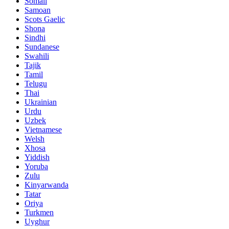
Somali
Samoan
Scots Gaelic
Shona
Sindhi
Sundanese
Swahili
Tajik
Tamil
Telugu
Thai
Ukrainian
Urdu
Uzbek
Vietnamese
Welsh
Xhosa
Yiddish
Yoruba
Zulu
Kinyarwanda
Tatar
Oriya
Turkmen
Uyghur