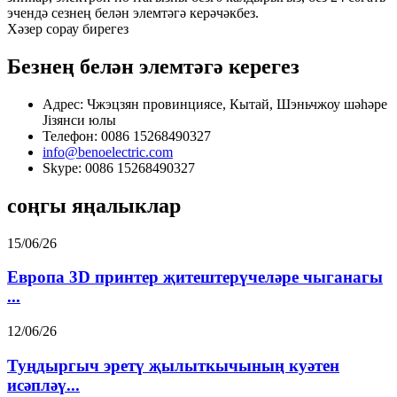
эчендә сезнең белән элемтәгә керәчәкбез.
Хәзер сорау бирегез
Безнең белән элемтәгә керегез
Адрес: Чжэцзян провинциясе, Кытай, Шэньчжоу шәһәре
Jiзянси юлы
Телефон: 0086 15268490327
info@benoelectric.com
Skype: 0086 15268490327
соңгы яңалыклар
15/06/26
Европа 3D принтер җитештерүчеләре чыганагы
...
12/06/26
Туңдыргыч эретү җылыткычының куәтен
исәпләү...