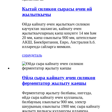
Кытай силикон сырасы өчен өй
җылыткычы
Өйдә кайнату өчен җылыткыч силикон
каучуктан эшләнгән, кайнату өчен
җылыткычларның каеш киңлеге 14 мм һәм
20 мм, каеш озынлыгы 900 мм, штепсельне
АКШ, Бөекбритания, Евро, Австралия һ.б.
илләрендә сайларга мөмкин.
сорау
деталь
Өйдә сыра кайнату өчен силикон
ферментатор җылыту каешы
Ферментатор җылыту билбавы, нигездә,
өйдә сыра кайнату өчен кулланыла,
билбауның озынлыгы 900 мм, электр
шнурының озынлыгы 1900 мм; сыра кайнату
җылыту вилкасы кулланучы илләренә,